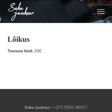
Skip
to
content
Lõikus
Teenuse hind:
25€
Saku juuksur
/ +372 5551 9502 /