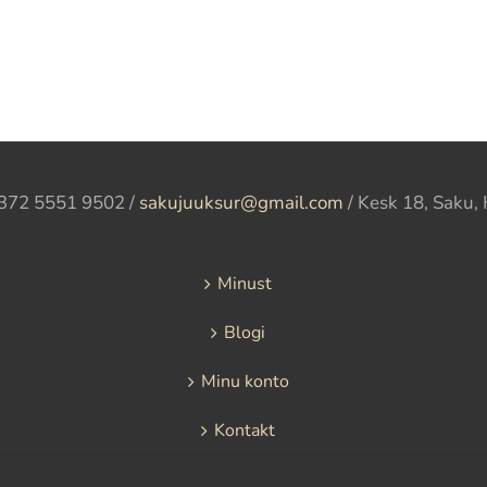
372 5551 9502 /
sakujuuksur@gmail.com
/ Kesk 18, Saku,
Minust
Blogi
Minu konto
Kontakt