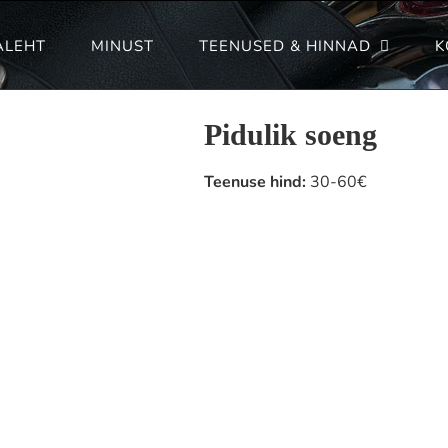
ALEHT
MINUST
TEENUSED & HINNAD
K
Pidulik soeng
Teenuse hind:
30-60€