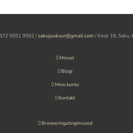
372 5551 9502 /
sakujuuksur@gmail.com
/ Kesk 18, Saku,
Minust
Blogi
Minu konto
Kontakt
Broneeringutingimused