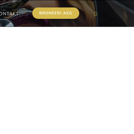
BRONEERI AEG
ONTAKT